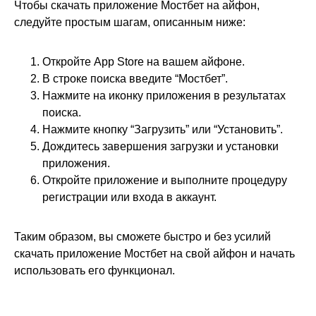
Чтобы скачать приложение Мостбет на айфон,
следуйте простым шагам, описанным ниже:
Откройте App Store на вашем айфоне.
В строке поиска введите “Мостбет”.
Нажмите на иконку приложения в результатах
поиска.
Нажмите кнопку “Загрузить” или “Установить”.
Дождитесь завершения загрузки и установки
приложения.
Откройте приложение и выполните процедуру
регистрации или входа в аккаунт.
Таким образом, вы сможете быстро и без усилий
скачать приложение Мостбет на свой айфон и начать
использовать его функционал.