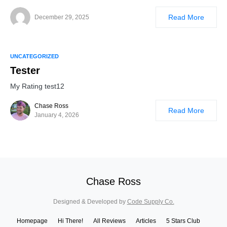
Read More
December 29, 2025
UNCATEGORIZED
Tester
My Rating test12
Chase Ross
Read More
January 4, 2026
Chase Ross
Designed & Developed by
Code Supply Co.
Homepage
Hi There!
All Reviews
Articles
5 Stars Club