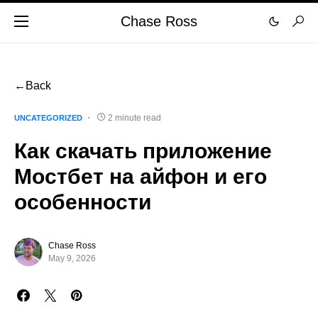
Chase Ross
←Back
2 minute read
UNCATEGORIZED
Как скачать приложение
Мостбет на айфон и его
особенности
Chase Ross
May 9, 2026