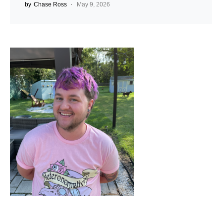
by
Chase Ross
May 9, 2026