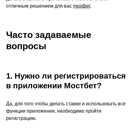
отличным решением для вас
mostbet
.
Часто задаваемые
вопросы
1. Нужно ли регистрироваться
в приложении Мостбет?
Да, для того чтобы делать ставки и использовать все
функции приложения, необходимо пройти
регистрацию.