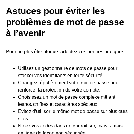
Astuces pour éviter les
problèmes de mot de passe
à l’avenir
Pour ne plus être bloqué, adoptez ces bonnes pratiques :
Utilisez un gestionnaire de mots de passe pour
stocker vos identifiants en toute sécurité.
Changez régulièrement votre mot de passe pour
renforcer la protection de votre compte.
Choisissez un mot de passe complexe mêlant
lettres, chiffres et caractères spéciaux.
Évitez d’utiliser le même mot de passe sur plusieurs
sites.
Notez vos codes dans un endroit sûr, mais jamais
en ligne de façon non sécurisée.