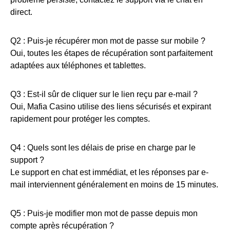
direct.
Q2 : Puis-je récupérer mon mot de passe sur mobile ?
Oui, toutes les étapes de récupération sont parfaitement
adaptées aux téléphones et tablettes.
Q3 : Est-il sûr de cliquer sur le lien reçu par e-mail ?
Oui, Mafia Casino utilise des liens sécurisés et expirant
rapidement pour protéger les comptes.
Q4 : Quels sont les délais de prise en charge par le
support ?
Le support en chat est immédiat, et les réponses par e-
mail interviennent généralement en moins de 15 minutes.
Q5 : Puis-je modifier mon mot de passe depuis mon
compte après récupération ?