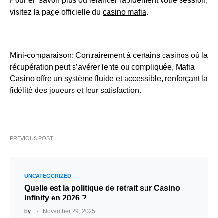
Pour en savoir plus ou relancer rapidement votre session,
visitez la page officielle du
casino mafia
.
Mini-comparaison: Contrairement à certains casinos où la
récupération peut s’avérer lente ou compliquée, Mafia
Casino offre un système fluide et accessible, renforçant la
fidélité des joueurs et leur satisfaction.
PREVIOUS POST
UNCATEGORIZED
Quelle est la politique de retrait sur Casino
Infinity en 2026 ?
by
November 29, 2025