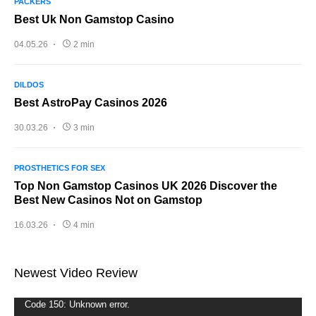
PACKERS
Best Uk Non Gamstop Casino
04.05.26
2 min
DILDOS
Best AstroPay Casinos 2026
30.03.26
3 min
PROSTHETICS FOR SEX
Top Non Gamstop Casinos UK 2026 Discover the
Best New Casinos Not on Gamstop
16.03.26
4 min
Newest Video Review
Video
Code 150: Unknown error.