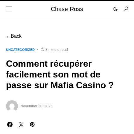
Chase Ross
←Back
3 minute read
UNCATEGORIZED
Comment récupérer
facilement son mot de
passe sur Mafia Casino ?
November 30, 2025