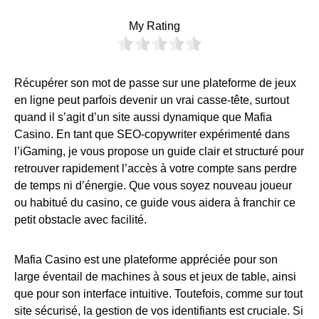
My Rating
Récupérer son mot de passe sur une plateforme de jeux
en ligne peut parfois devenir un vrai casse-tête, surtout
quand il s’agit d’un site aussi dynamique que Mafia
Casino. En tant que SEO-copywriter expérimenté dans
l’iGaming, je vous propose un guide clair et structuré pour
retrouver rapidement l’accès à votre compte sans perdre
de temps ni d’énergie. Que vous soyez nouveau joueur
ou habitué du casino, ce guide vous aidera à franchir ce
petit obstacle avec facilité.
Mafia Casino est une plateforme appréciée pour son
large éventail de machines à sous et jeux de table, ainsi
que pour son interface intuitive. Toutefois, comme sur tout
site sécurisé, la gestion de vos identifiants est cruciale. Si