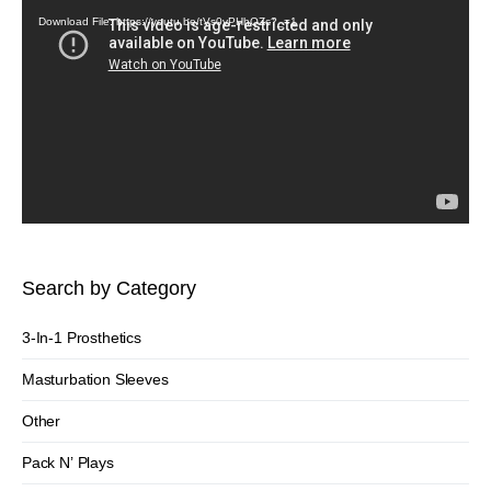
Player
Download File: https://youtu.be/tVs0vPHhQZc?_=1
Search by Category
3-In-1 Prosthetics
Masturbation Sleeves
Other
Pack N’ Plays