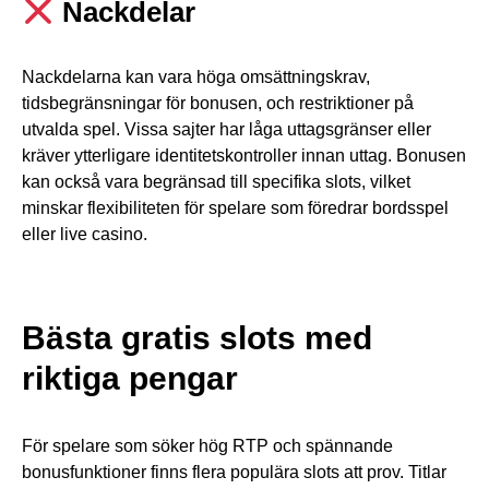
Nackdelar
Nackdelarna kan vara höga omsättningskrav,
tidsbegränsningar för bonusen, och restriktioner på
utvalda spel. Vissa sajter har låga uttagsgränser eller
kräver ytterligare identitetskontroller innan uttag. Bonusen
kan också vara begränsad till specifika slots, vilket
minskar flexibiliteten för spelare som föredrar bordsspel
eller live casino.
Bästa gratis slots med
riktiga pengar
För spelare som söker hög RTP och spännande
bonusfunktioner finns flera populära slots att prov. Titlar