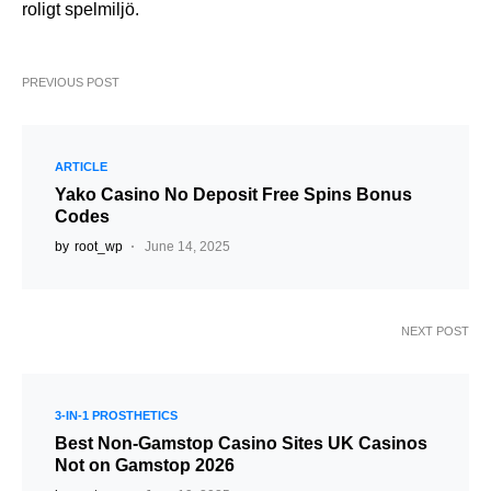
roligt spelmiljö.
PREVIOUS POST
ARTICLE
Yako Casino No Deposit Free Spins Bonus
Codes
by
root_wp
June 14, 2025
NEXT POST
3-IN-1 PROSTHETICS
Best Non-Gamstop Casino Sites UK Casinos
Not on Gamstop 2026