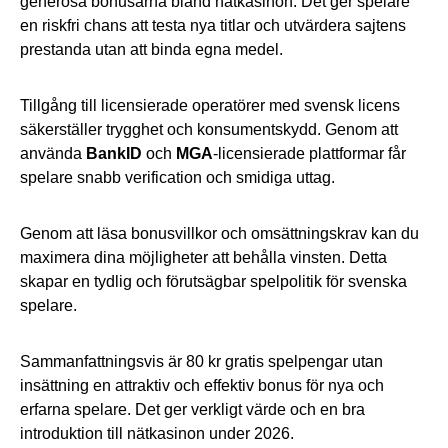
generösa bonusarna bland nätkasinon. Det ger spelare
en riskfri chans att testa nya titlar och utvärdera sajtens
prestanda utan att binda egna medel.
Tillgång till licensierade operatörer med svensk licens
säkerställer trygghet och konsumentskydd. Genom att
använda
BankID
och
MGA
-licensierade plattformar får
spelare snabb verification och smidiga uttag.
Genom att läsa bonusvillkor och omsättningskrav kan du
maximera dina möjligheter att behålla vinsten. Detta
skapar en tydlig och förutsägbar spelpolitik för svenska
spelare.
Sammanfattningsvis är 80 kr gratis spelpengar utan
insättning en attraktiv och effektiv bonus för nya och
erfarna spelare. Det ger verkligt värde och en bra
introduktion till nätkasinon under 2026.