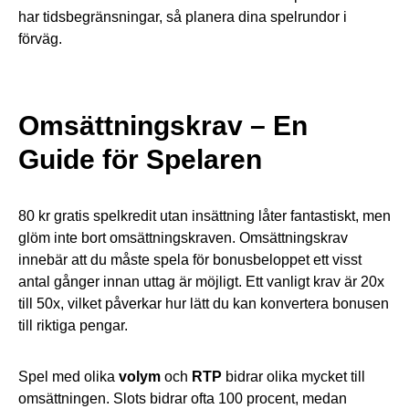
har tidsbegränsningar, så planera dina spelrundor i
förväg.
Omsättningskrav – En
Guide för Spelaren
80 kr gratis spelkredit utan insättning låter fantastiskt, men
glöm inte bort omsättningskraven. Omsättningskrav
innebär att du måste spela för bonusbeloppet ett visst
antal gånger innan uttag är möjligt. Ett vanligt krav är 20x
till 50x, vilket påverkar hur lätt du kan konvertera bonusen
till riktiga pengar.
Spel med olika
volym
och
RTP
bidrar olika mycket till
omsättningen. Slots bidrar ofta 100 procent, medan