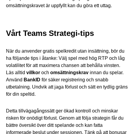
omsättningskravet är uppfyllt kan du göra ett uttag.
Vårt Teams Strategi-tips
När du anvender gratis spelkredit utan insättning, bör du
ha följande tips i åtanke: Välj spel med hög RTP och låg
volatilitet för att maximera chansen att behålla vinsten.
Läs alltid
villkor
och
omsättningskrav
innan du spelar.
Använd
BankID
för säker registrering och snabb
utbetalning. Undvik att jaga förlust och sätt en tydlig gräns
för din speltid.
Detta tillvägagångssätt ger ökad kontroll och minskar
risken för onödigt förlust. Genom att följa strategin får du
bättre översikt över ditt spelande och kan fatta
informerade beslut under sessionen. Tänk på att bonusar