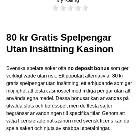
My Rating
80 kr Gratis Spelpengar
Utan Insättning Kasinon
Svenska spelare söker ofta
no deposit bonus
som ger
verkligt värde utan risk. Ett populärt alternativ är 80 kr
gratis spelpengar utan insättning, ett erbjudande som ger
möjlighet att testa casinospel med riktiga pengar utan att
använda egna medel. Dessa bonusar kan användas på
utvalda slots och bordsspel, men de flesta sajter
begränsar användningen till specifika titlar. Genom att
välja licensierade nätkasinon med svensk licens kan du
spela säkert och njuta av snabba utbetalningar.