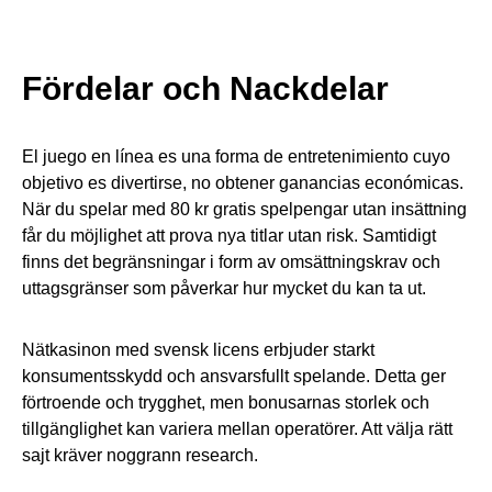
Fördelar och Nackdelar
El juego en línea es una forma de entretenimiento cuyo
objetivo es divertirse, no obtener ganancias económicas.
När du spelar med 80 kr gratis spelpengar utan insättning
får du möjlighet att prova nya titlar utan risk. Samtidigt
finns det begränsningar i form av omsättningskrav och
uttagsgränser som påverkar hur mycket du kan ta ut.
Nätkasinon med svensk licens erbjuder starkt
konsumentsskydd och ansvarsfullt spelande. Detta ger
förtroende och trygghet, men bonusarnas storlek och
tillgänglighet kan variera mellan operatörer. Att välja rätt
sajt kräver noggrann research.