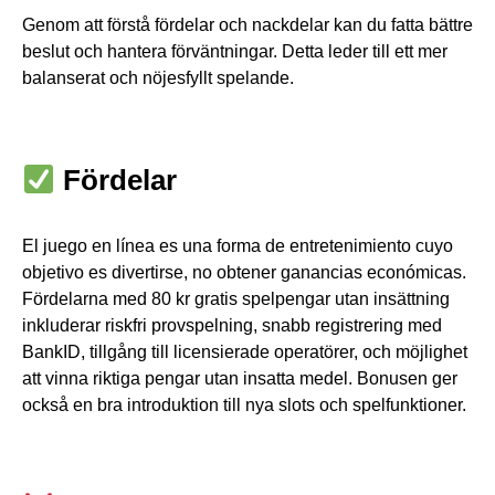
Genom att förstå fördelar och nackdelar kan du fatta bättre
beslut och hantera förväntningar. Detta leder till ett mer
balanserat och nöjesfyllt spelande.
Fördelar
El juego en línea es una forma de entretenimiento cuyo
objetivo es divertirse, no obtener ganancias económicas.
Fördelarna med 80 kr gratis spelpengar utan insättning
inkluderar riskfri provspelning, snabb registrering med
BankID, tillgång till licensierade operatörer, och möjlighet
att vinna riktiga pengar utan insatta medel. Bonusen ger
också en bra introduktion till nya slots och spelfunktioner.