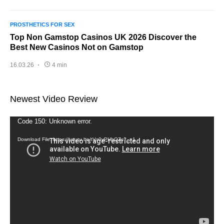
PROSTHETICS FOR SEX
Top Non Gamstop Casinos UK 2026 Discover the
Best New Casinos Not on Gamstop
16.03.26
4 min
Newest Video Review
Video
Code 150: Unknown error.
Player
Download File: https://youtu.be/tVs0vPHhQZc?_=1