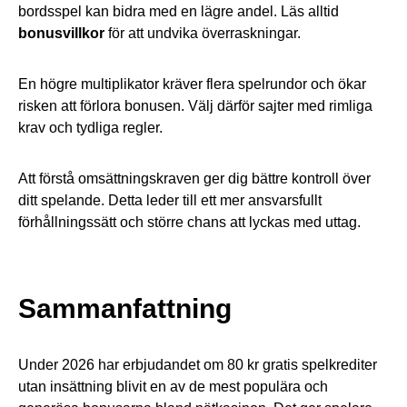
bordsspel kan bidra med en lägre andel. Läs alltid
bonusvillkor
för att undvika överraskningar.
En högre multiplikator kräver flera spelrundor och ökar
risken att förlora bonusen. Välj därför sajter med rimliga
krav och tydliga regler.
Att förstå omsättningskraven ger dig bättre kontroll över
ditt spelande. Detta leder till ett mer ansvarsfullt
förhållningssätt och större chans att lyckas med uttag.
Sammanfattning
Under 2026 har erbjudandet om 80 kr gratis spelkrediter
utan insättning blivit en av de mest populära och